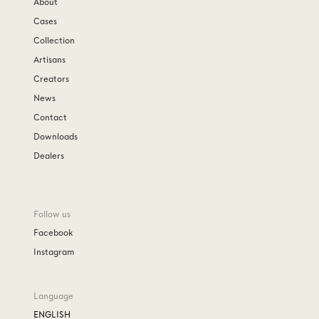
About
Cases
Collection
Artisans
Creators
News
Contact
Downloads
Dealers
Follow us
Facebook
Instagram
Language
ENGLISH