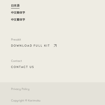
日本語
中文簡体字
中文繁体字
Presskit
DOWNLOAD FULL KIT
Contact
CONTACT US
Privacy Policy
Copyright © Karimoku