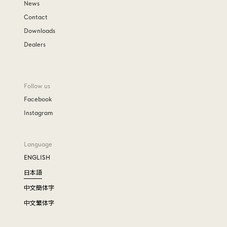
News
Contact
Downloads
Dealers
Follow us
Facebook
Instagram
Language
ENGLISH
日本語
中文簡体字
中文繁体字